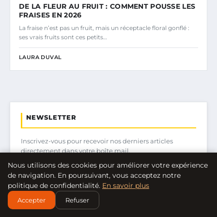
DE LA FLEUR AU FRUIT : COMMENT POUSSE LES
FRAISES EN 2026
La fraise n’est pas un fruit, mais un réceptacle floral gonflé :
ses vrais fruits sont ces petits…
LAURA DUVAL
NEWSLETTER
Inscrivez-vous pour recevoir nos derniers articles
directement dans votre boîte mail.
Nous utilisons des cookies pour améliorer votre expérience
de navigation. En poursuivant, vous acceptez notre
politique de confidentialité.
En savoir plus
S'INSCRIRE
Accepter
Refuser