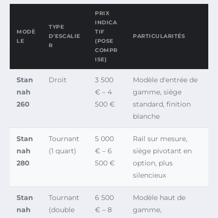
PRIX
INDICA
TYPE
MODÈ
TIF
D'ESCALIE
PARTICULARITÉS
LE
(POSE
R
COMPR
ISE)
Stan
Droit
3 500
Modèle d'entrée de
nah
€ – 4
gamme, siège
260
500 €
standard, finition
blanche
Stan
Tournant
5 000
Rail sur mesure,
nah
(1 quart)
€ – 6
siège pivotant en
280
500 €
option, plus
silencieux
Stan
Tournant
6 500
Modèle haut de
nah
(double
€ – 8
gamme,