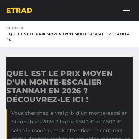
ETRAD
ACCUEIL
QUEL EST LE PRIX MOYEN D'UN MONTE-ESCALIER STANNAH
EN…
QUEL EST LE PRIX MOYEN
D'UN MONTE-ESCALIER
STANNAH EN 2026 ?
DÉCOUVREZ-LE ICI !
Vous cherchez le vrai prix d’un monte-escalier
Stannah en 2026 ? Entre 3 500 € et 7 500 €
selon le modèle, mais attention : le coût réel