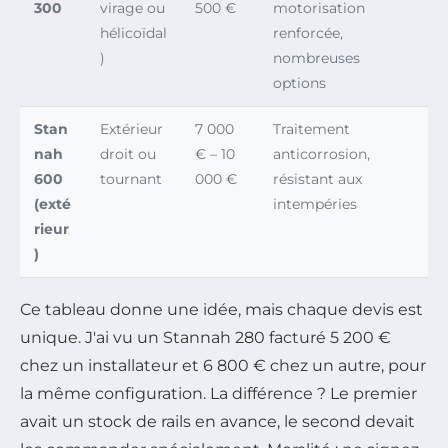
300
virage ou
500 €
motorisation
hélicoïdal
renforcée,
)
nombreuses
options
Stan
Extérieur
7 000
Traitement
nah
droit ou
€ – 10
anticorrosion,
600
tournant
000 €
résistant aux
(exté
intempéries
rieur
)
Ce tableau donne une idée, mais chaque devis est
unique. J'ai vu un Stannah 280 facturé 5 200 €
chez un installateur et 6 800 € chez un autre, pour
la même configuration. La différence ? Le premier
avait un stock de rails en avance, le second devait