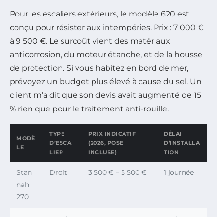
Pour les escaliers extérieurs, le modèle 620 est
conçu pour résister aux intempéries. Prix : 7 000 €
à 9 500 €. Le surcoût vient des matériaux
anticorrosion, du moteur étanche, et de la housse
de protection. Si vous habitez en bord de mer,
prévoyez un budget plus élevé à cause du sel. Un
client m’a dit que son devis avait augmenté de 15
% rien que pour le traitement anti-rouille.
TYPE
PRIX INDICATIF
DÉLAI
MODÈ
D’ESCA
(2026, POSE
D’INSTALLA
LE
LIER
INCLUSE)
TION
Stan
Droit
3 500 € – 5 500 €
1 journée
nah
270