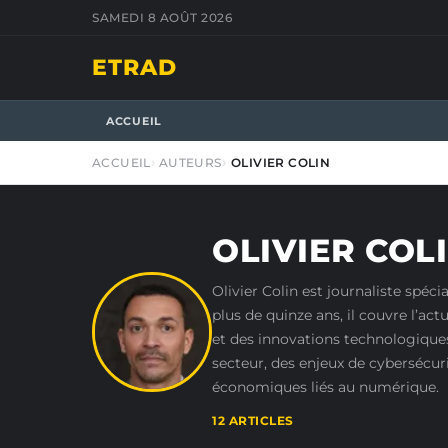
SAMEDI 8 AOÛT 2026
ETRAD
ACCUEIL
ACCUEIL
AUTEURS
OLIVIER COLIN
OLIVIER COL
Olivier Colin est journaliste spéc
plus de quinze ans, il couvre l’act
et des innovations technologiques
secteur, des enjeux de cybersécu
économiques liés au numérique.
12 ARTICLES