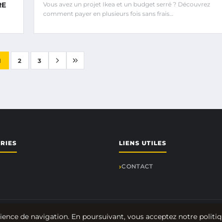
RE
Vous avez un projet Ikea et un budget serré ? Découvrez
comment payer en plusieurs fois sans frais…
1
2
3
RIES
LIENS UTILES
CONTACT
© 2026 Etrad. Tous droits réservés.
ience de navigation. En poursuivant, vous acceptez notre politiq