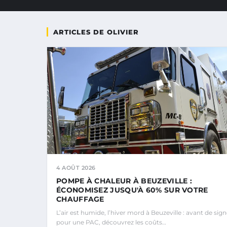
ARTICLES DE OLIVIER
4 AOÛT 2026
POMPE À CHALEUR À BEUZEVILLE :
ÉCONOMISEZ JUSQU'À 60% SUR VOTRE
CHAUFFAGE
L’air est humide, l’hiver mord à Beuzeville : avant de sign
pour une PAC, découvrez les coûts…