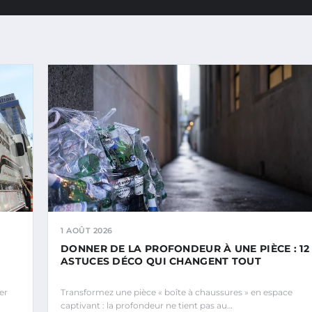
1 AOÛT 2026
DONNER DE LA PROFONDEUR À UNE PIÈCE : 12
ASTUCES DÉCO QUI CHANGENT TOUT
er
Transformez une pièce « boîte à chaussures » en espace
captivant : la profondeur ne tient pas au…