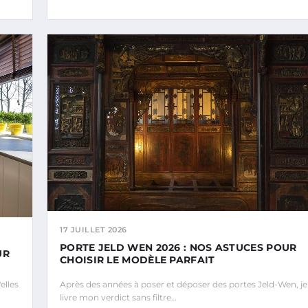
17 JUILLET 2026
PORTE JELD WEN 2026 : NOS ASTUCES POUR
UR
CHOISIR LE MODÈLE PARFAIT
elles
Après des années à poser et déposer des portes Jeld-Wen, je
livre mon verdict sans filtre…