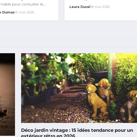
: une marque low-cost…
nable pour consulter le
Laura Duval
18 mai 2026
n ligne, mais il faut…
e Dumas
19 mai 2026
Déco jardin vintage : 15 idées tendance pour un
extérieur rétro en 2026