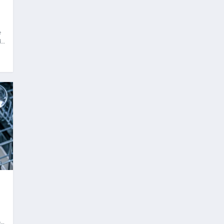
e
de
ba