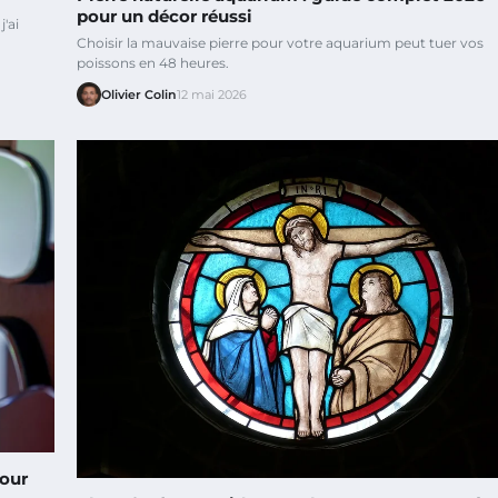
pour un décor réussi
'ai
Choisir la mauvaise pierre pour votre aquarium peut tuer vos
poissons en 48 heures.
Olivier Colin
12 mai 2026
pour