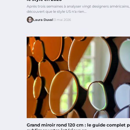
Après trois semaines à analyser vingt designers américains, j
découvert que le style US n'a rien…
Laura Duval
13 mai 2026
Grand miroir rond 120 cm : le guide complet 