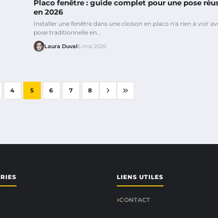
Placo fenêtre : guide complet pour une pose réu
en 2026
Installer une fenêtre dans une cloison en placo n'a rien à voir av
pose traditionnelle en…
Laura Duval
6 mai 2026
4
5
6
7
8
RIES
LIENS UTILES
CONTACT