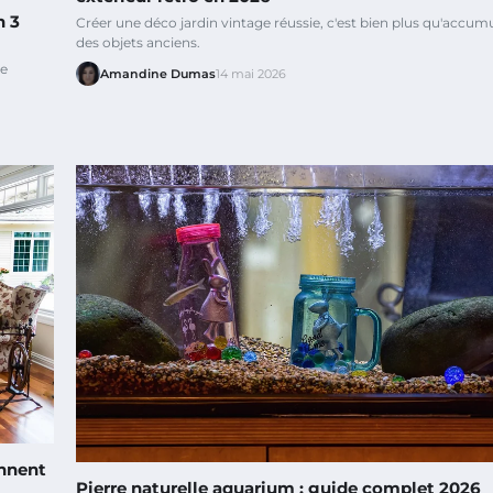
n 3
Créer une déco jardin vintage réussie, c'est bien plus qu'accum
des objets anciens.
ne
Amandine Dumas
14 mai 2026
onnent
Pierre naturelle aquarium : guide complet 2026