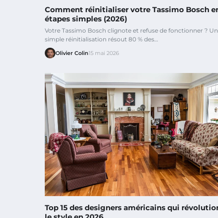
Comment réinitialiser votre Tassimo Bosch e
étapes simples (2026)
Votre Tassimo Bosch clignote et refuse de fonctionner ? U
simple réinitialisation résout 80 % des…
Olivier Colin
15 mai 2026
Top 15 des designers américains qui révoluti
le style en 2026