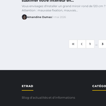
sublimer votre intérieur en…
Vous envisagez d'installer un grand miroir rond de 120 cm ?
Attention : mauvaise fixation, mauvais…
Amandine Dumas
9 mai 2026
...
1
3
ETRAD
CATÉGO
Blog d'actualités et d'informations