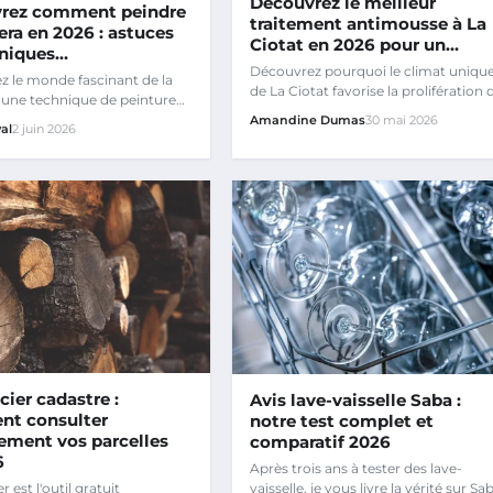
Découvrez le meilleur
rez comment peindre
traitement antimousse à La
ra en 2026 : astuces
Ciotat en 2026 pour un…
hniques…
Découvrez pourquoi le climat uniqu
 le monde fascinant de la
de La Ciotat favorise la prolifération 
 une technique de peinture
mousses et lichens…
 souvent…
Amandine Dumas
30 mai 2026
al
2 juin 2026
ier cadastre :
Avis lave-vaisselle Saba :
t consulter
notre test complet et
ement vos parcelles
comparatif 2026
6
Après trois ans à tester des lave-
vaisselle, je vous livre la vérité sur Sa
 est l'outil gratuit