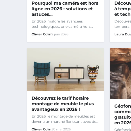
Pourquoi ma caméra est hors
Découv
ligne en 2026 : solutions et
à tempe
astuces…
et tec
En 2026, malgré les avancées
Découvrez
technologiques, une caméra hors
tempera,
ligne reste souvent un problème
ancienne
Olivier Colin
2 juin 2026
Laura Duv
simple…
Découvrez le tarif horaire
montage de meuble le plus
Géofonc
avantageux en 2026 !
commen
En 2026, le montage de meubles est
gratuit
devenu un marché florissant avec des
en 202
tarifs allant de 35 € à 100…
Olivier Colin
30 mai 2026
Géofoncier