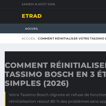
SAMEDI 8 AOÛT 2026
ETRAD
ACCUEIL
ACCUEIL
COMMENT RÉINITIALISER VOTRE TASSIMO 
COMMENT RÉINITIALISE
TASSIMO BOSCH EN 3 É
SIMPLES (2026)
Votre Tassimo Bosch clignote et refuse de fonctio
réinitialisation résout 80 % des problèmes sans ap