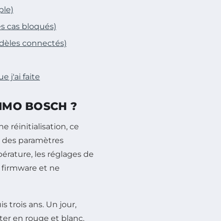
ple)
es cas bloqués)
modèles connectés)
 j'ai faite
SIMO BOSCH ?
e réinitialisation, ce
o des paramètres
pérature, les réglages de
e firmware et ne
s trois ans. Un jour,
ter en rouge et blanc.