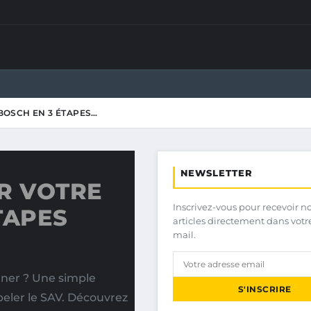
BOSCH EN 3 ÉTAPES…
NEWSLETTER
R VOTRE
Inscrivez-vous pour recevoir n
TAPES
articles directement dans votr
mail.
nner ? Une simple
S'INSCRIRE
peler le SAV. Découvrez