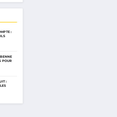
MPTE :
ILS
 BENNE
ES POUR
IT :
LES