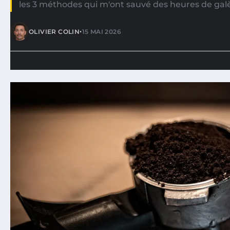
les 3 méthodes qui m'ont sauvé des heures de galè
•
OLIVIER COLIN
15 MAI 2026