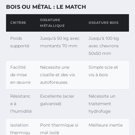
BOIS OU MÉTAL : LE MATCH
OSSATURE
CRITÈRE
OSSATURE BOIS
MÉTALLIQUE
Poids
Jusqu'à 50 kg avec
Jusqu'à 100 kg
supporté
montants 70 mm
avec chevrons
50x50 mm
Facilité
Nécessite une
Simple scie et
de mise
cisaille et des vis
vis à bois
en œuvre
autoforeuses
Résistanc
Excellente (acier
Nécessite un
e à
galvanisé)
traitement
l'humidité
hydrofuge
Isolation
Pont thermique si
Meilleure inertie
thermiqu
mal isolé