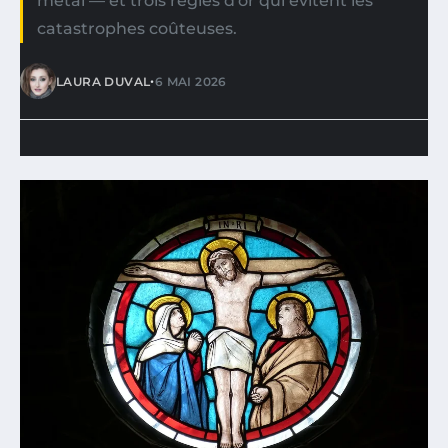
métal — et trois règles d'or qui évitent les
catastrophes coûteuses.
•
LAURA DUVAL
6 MAI 2026