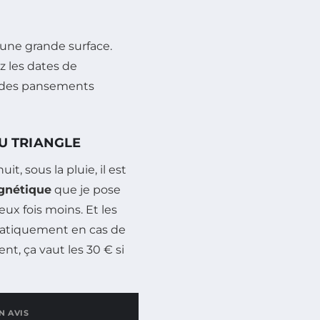
r une grande surface.
ez les dates de
te des pansements
DU TRIANGLE
t, sous la pluie, il est
gnétique
que je pose
eux fois moins. Et les
matiquement en cas de
nt, ça vaut les 30 € si
N AVIS