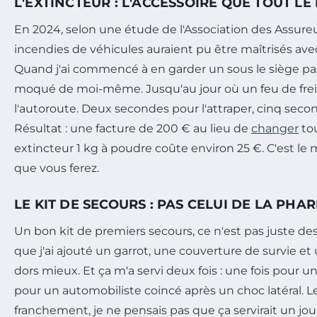
L'EXTINCTEUR : L'ACCESSOIRE QUE TOUT L
En 2024, selon une étude de l'Association des Assureu
incendies de véhicules auraient pu être maîtrisés ave
Quand j'ai commencé à en garder un sous le siège pas
moqué de moi-même. Jusqu'au jour où un feu de fr
l'autoroute. Deux secondes pour l'attraper, cinq seco
Résultat : une facture de 200 € au lieu de
changer
tou
extincteur 1 kg à poudre coûte environ 25 €. C'est le
que vous ferez.
LE KIT DE SECOURS : PAS CELUI DE LA PHA
Un bon kit de premiers secours, ce n'est pas juste d
que j'ai ajouté un garrot, une couverture de survie et
dors mieux. Et ça m'a servi deux fois : une fois pour u
pour un automobiliste coincé après un choc latéral. L
franchement, je ne pensais pas que ça servirait un jou