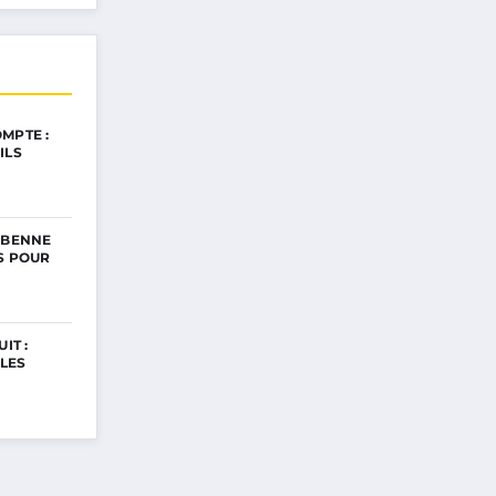
MPTE :
ILS
 BENNE
ES POUR
IT :
LES