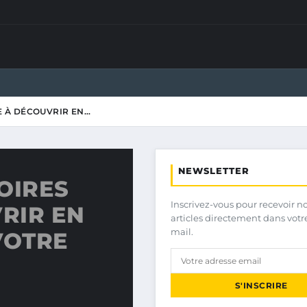
E À DÉCOUVRIR EN…
NEWSLETTER
OIRES
Inscrivez-vous pour recevoir n
RIR EN
articles directement dans votr
mail.
VOTRE
S'INSCRIRE