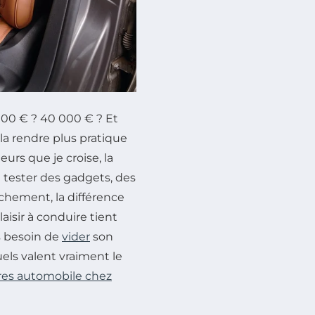
000 € ? 40 000 € ? Et
 la rendre plus pratique
rs que je croise, la
à tester des gadgets, des
chement, la différence
laisir à conduire tient
as besoin de
vider
son
els valent vraiment le
res automobile chez