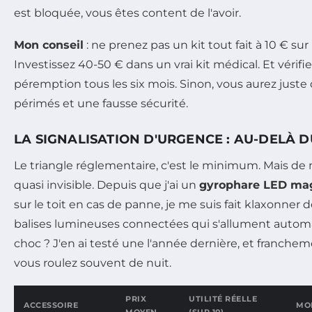
est bloquée, vous êtes content de l'avoir.
Mon conseil
: ne prenez pas un kit tout fait à 10 € su
Investissez 40-50 € dans un vrai kit médical. Et vérifi
péremption tous les six mois. Sinon, vous aurez jus
périmés et une fausse sécurité.
LA SIGNALISATION D'URGENCE : AU-DELÀ 
Le triangle réglementaire, c'est le minimum. Mais de nui
quasi invisible. Depuis que j'ai un
gyrophare LED ma
sur le toit en cas de panne, je me suis fait klaxonner d
balises lumineuses connectées qui s'allument auto
choc ? J'en ai testé une l'année dernière, et francheme
vous roulez souvent de nuit.
PRIX
UTILITÉ RÉELLE
ACCESSOIRE
MO