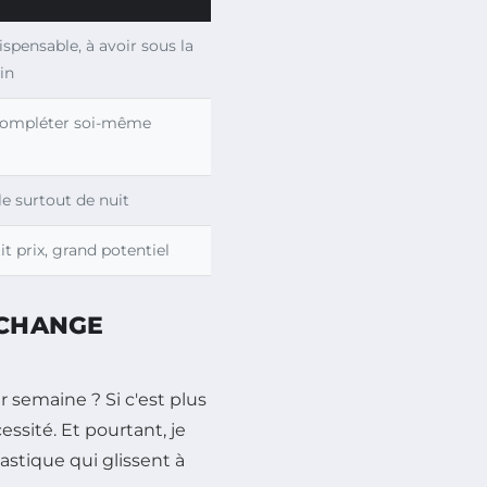
ispensable, à avoir sous la
in
compléter soi-même
le surtout de nuit
it prix, grand potentiel
 CHANGE
 semaine ? Si c'est plus
essité. Et pourtant, je
astique qui glissent à