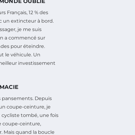
E MONDE OUBLIE
rs Français, 12 % des
c un extincteur à bord.
sager, je me suis
ein a commencé sur
ndes pour éteindre.
t le véhicule. Un
 meilleur investissement
RMACIE
es pansements. Depuis
 un coupe-ceinture, je
n cycliste tombé, une fois
e coupe-ceinture,
r. Mais quand la boucle